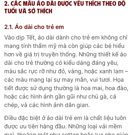
2. Các mẫu áo dài được yêu thích theo độ
tuổi và sở thích
2.1. Áo dài cho trẻ em
Vào dịp Tết, áo dài dành cho trẻ em không chỉ
mang tính thẩm mỹ mà còn giúp các bé hiểu
hơn về giá trị truyền thống. Những thiết kế áo
dài cho trẻ thường có kiểu dáng đáng yêu,
màu sắc rực rỡ như đỏ, vàng, hoặc xanh lam –
các màu mang lại sự may mắn, vui tươi. Họa
tiết được sử dụng thường là hoa mai, hoa đào,
hoặc các hình ảnh gần gũi như chú gà, cá
chép, và các hình ảnh dân gian.
Điều đặc biệt ở áo dài trẻ em là chất liệu luôn
được ưu tiên hàng đầu. Những loại vải mềm
mại, thoáng mát như cotton hoặc lụa nhẹ giúp