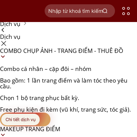
Trang chủ
Tủ phục trang
Dịch vụ
Dịch vụ
COMBO CHỤP ẢNH - TRANG ĐIỂM - THUÊ ĐỒ
Combo cá nhân – cặp đôi – nhóm
Bao gồm: 1 lần trang điểm và làm tóc theo yêu
cầu.
Chọn 1 bộ trang phục bất kỳ.
Free phụ kiện đi kèm (vũ khí, trang sức, tóc giả).
Chi tiết dịch vụ
MAKEUP TRANG ĐIỂM