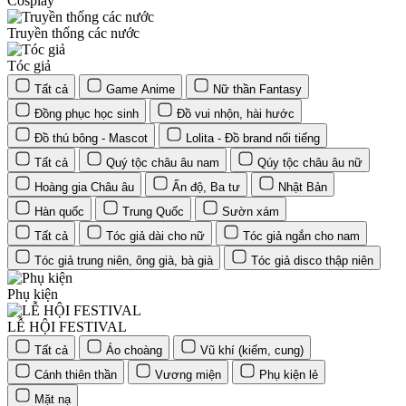
Cosplay
Truyền thống các nước
Tóc giả
Tất cả
Game Anime
Nữ thần Fantasy
Đồng phục học sinh
Đồ vui nhộn, hài hước
Đồ thú bông - Mascot
Lolita - Đồ brand nổi tiếng
Tất cả
Quý tộc châu âu nam
Qúy tộc châu âu nữ
Hoàng gia Châu âu
Ấn độ, Ba tư
Nhật Bản
Hàn quốc
Trung Quốc
Sườn xám
Tất cả
Tóc giả dài cho nữ
Tóc giả ngắn cho nam
Tóc giả trung niên, ông già, bà già
Tóc giả disco thập niên
Phụ kiện
LỄ HỘI FESTIVAL
Tất cả
Áo choàng
Vũ khí (kiếm, cung)
Cánh thiên thần
Vương miện
Phụ kiện lẻ
Mặt nạ