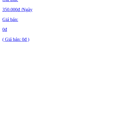
350.000đ
/Ngày
Giá bán:
0đ
( Giá bán: 0đ )