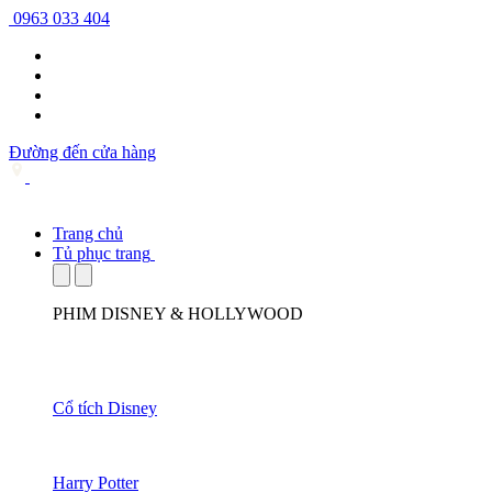
0963 033 404
Đường đến cửa hàng
Trang chủ
Tủ phục trang
PHIM DISNEY & HOLLYWOOD
Cổ tích Disney
Harry Potter