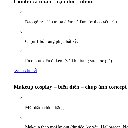
Combo cá nhân – cặp đôi – nhóm
Bao gồm: 1 lần trang điểm và làm tóc theo yêu cầu.
Chọn 1 bộ trang phục bất kỳ.
Free phụ kiện đi kèm (vũ khí, trang sức, tóc giả).
Xem chi tiết
Makeup cosplay – biểu diễn – chụp ảnh concept
Mỹ phẩm chính hãng.
Makeup theo mọi layout (dự tiệc, kỷ yếu, Halloween, Noe