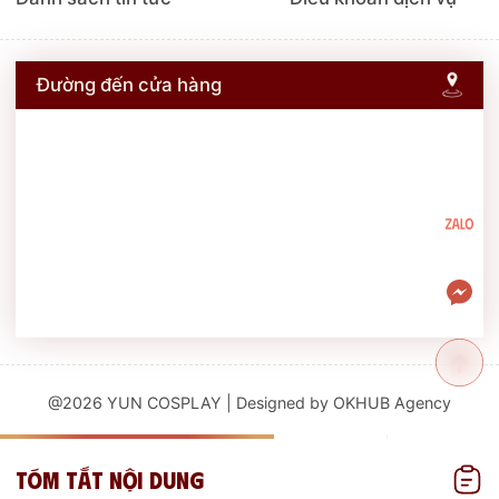
Đường đến cửa hàng
@2026 YUN COSPLAY | Designed by OKHUB Agency
Thuê đồ ngay
Tóm tắt nội dung
0963 033 404