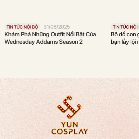
31/08/2025
TIN TỨC NỘI BỘ
TIN TỨC NỘI
Khám Phá Những Outfit Nổi Bật Của
Bộ đồ con g
Wednesday Addams Season 2
bạn lầy lội