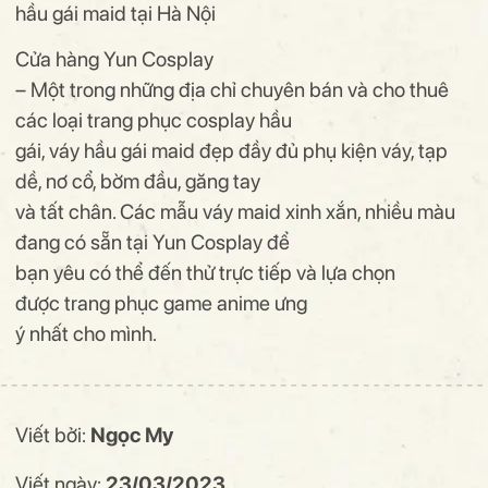
hầu gái maid tại Hà Nội
Cửa hàng Yun Cosplay
– Một trong những địa chỉ chuyên bán và cho thuê
các loại trang phục cosplay hầu
gái, váy hầu gái maid đẹp đầy đủ phụ kiện váy, tạp
dề, nơ cổ, bờm đầu, găng tay
và tất chân. Các mẫu váy maid xinh xắn, nhiều màu
đang có sẵn tại Yun Cosplay để
bạn yêu có thể đến thử trực tiếp và lựa chọn
được
trang phục game anime
ưng
ý nhất cho mình.
Viết bởi:
Ngọc My
Viết ngày:
23/03/2023