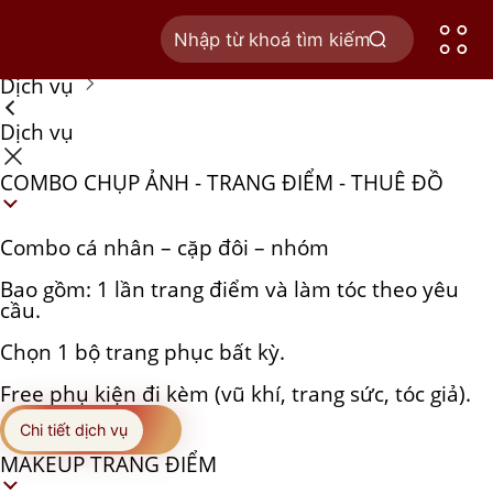
Trang chủ
Tủ phục trang
Dịch vụ
Dịch vụ
COMBO CHỤP ẢNH - TRANG ĐIỂM - THUÊ ĐỒ
Combo cá nhân – cặp đôi – nhóm
Bao gồm: 1 lần trang điểm và làm tóc theo yêu
cầu.
Chọn 1 bộ trang phục bất kỳ.
Free phụ kiện đi kèm (vũ khí, trang sức, tóc giả).
Chi tiết dịch vụ
MAKEUP TRANG ĐIỂM